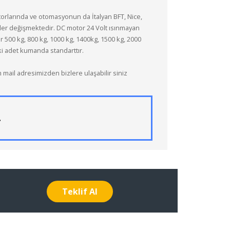
rlarında ve otomasyonun da İtalyan BFT, Nice,
ller değişmektedir. DC motor 24 Volt ısınmayan
r 500 kg, 800 kg, 1000 kg, 1400kg, 1500 kg, 2000
ki adet kumanda standarttır.
il adresimizden bizlere ulaşabilir siniz
.
Teklif Al