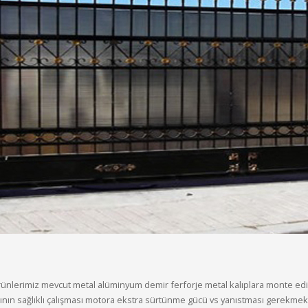
nlerimiz mevcut metal alüminyum demir ferforje metal kalıplara monte edil
n sağlıklı çalışması motora ekstra sürtünme gücü vs yanıstması gerekmekt