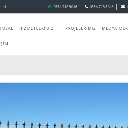
leri
0554 718 5046
0554 718 5046
UMSAL
HIZMETLERIMIZ
PROJELERIMIZ
MEDYA MER
IŞIM