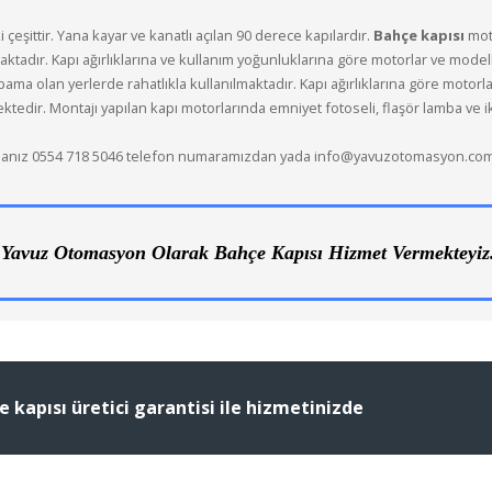
i çeşittir. Yana kayar ve kanatlı açılan 90 derece kapılardır.
Bahçe kapısı
moto
ktadır. Kapı ağırlıklarına ve kullanım yoğunluklarına göre motorlar ve mode
a olan yerlerde rahatlıkla kullanılmaktadır. Kapı ağırlıklarına göre motorla
ktedir. Montajı yapılan kapı motorlarında emniyet fotoseli, flaşör lamba ve i
sanız 0554 718 5046 telefon numaramızdan yada info@yavuzotomasyon.com ma
Yavuz Otomasyon Olarak Bahçe Kapısı Hizmet Vermekteyiz
kapısı üretici garantisi ile hizmetinizde