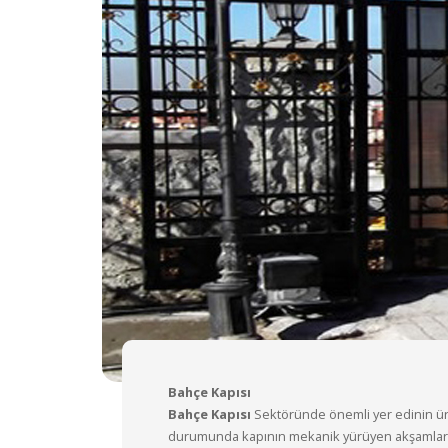
Bahçe Kapısı
Bahçe Kapısı
Sektöründe önemli yer edinin ürü
durumunda kapının mekanik yürüyen akşamlarını